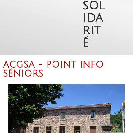
sol
ida
rit
é
ACGSA - POINT INFO
SÉNIORS