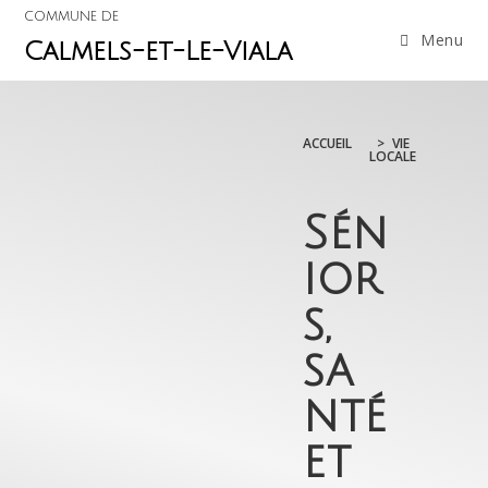
COMMUNE DE
Menu
Calmels-et-Le-Viala
ACCUEIL
>
VIE
LOCALE
Sén
ior
s,
sa
nté
et