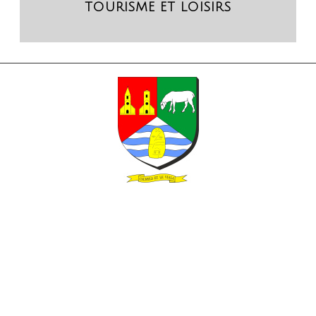
TOURISME ET LOISIRS
Mairie de Calmels-et-le-Viala
83 route de la Mairie
12400 CALMELS-ET-LE-VIALA
Téléphone :
05 65 99 02 90
Horaires d’ouverture
Mardi et mercredi de 8h30 à 12h